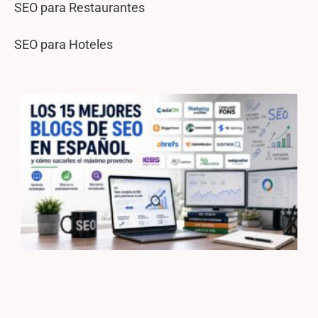
SEO para Restaurantes
SEO para Hoteles
L
m
b
S
e
y
s
e
m