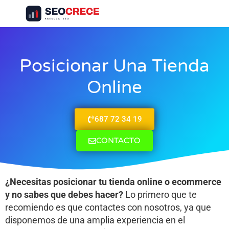
Servicios SEO
Presupuesto SEO
Casos De Éxito SEO
Posicionar Una Tienda
Online
687 72 34 19
CONTACTO
¿Necesitas posicionar tu tienda online o ecommerce
y no sabes que debes hacer?
Lo primero que te
recomiendo es que contactes con nosotros, ya que
disponemos de una amplia experiencia en el