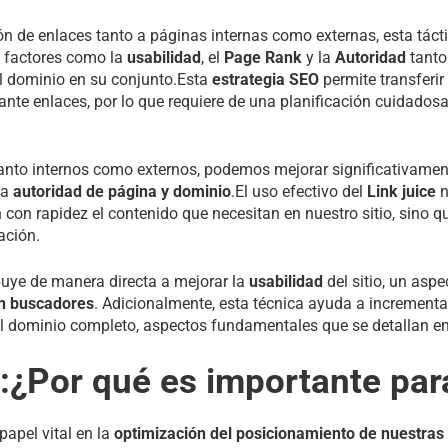
n de enlaces tanto a páginas internas como externas, esta tácti
n factores como la
usabilidad
, el
Page Rank
y la
Autoridad
tanto
l dominio en su conjunto.Esta
estrategia SEO
permite transferir
nte enlaces, por lo que requiere de una planificación cuidados
nto internos como externos, podemos mejorar significativamen
la
autoridad de página y dominio
.El uso efectivo del
Link juice
n
n con rapidez el contenido que necesitan en nuestro sitio, sino 
ación.
ibuye de manera directa a mejorar la
usabilidad
del sitio, un aspe
n buscadores
. Adicionalmente, esta técnica ayuda a incrementar
l dominio completo, aspectos fundamentales que se detallan en 
e:¿Por qué es importante par
papel vital en la
optimización del posicionamiento de nuestras