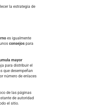
ecer la estrategia de
erno
es igualmente
lgunos
consejos
para
umula mayor
a para distribuir el
las que desempeñan
yor número de enlaces
roco de las páginas
nstante de autoridad
do el sitio.