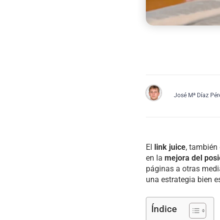
José Mª Díaz Pér
El
link juice
, tambié
en la
mejora del posi
páginas a otras medi
una estrategia bien e
Índice