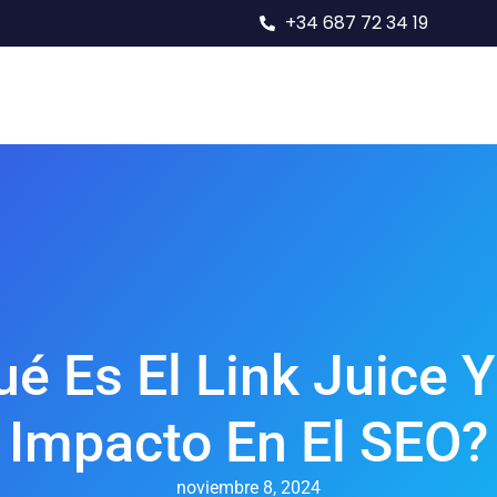
+34 687 72 34 19
 SEO
Casos De Éxito SEO
Nosotros
Contact
é Es El Link Juice 
Impacto En El SEO?
noviembre 8, 2024