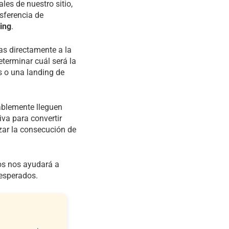
les de nuestro sitio,
sferencia de
ding
.
as directamente a la
determinar cuál será la
s o una landing de
bablemente lleguen
iva para convertir
zar la consecución de
mos nos ayudará a
 esperados.