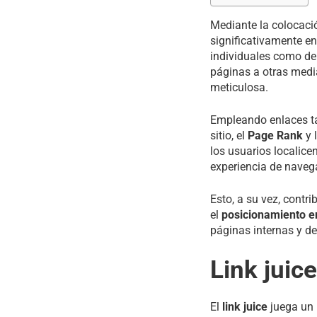
Mediante la colocació
significativamente e
individuales como de
páginas a otras media
meticulosa.
Empleando enlaces ta
sitio, el
Page Rank
y 
los usuarios localice
experiencia de naveg
Esto, a su vez, contr
el
posicionamiento e
páginas internas y de
Link juic
El
link juice
juega un 