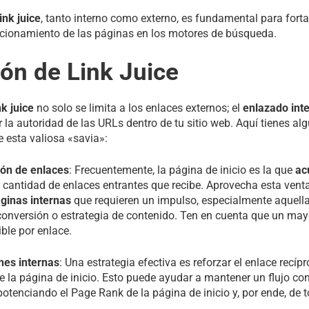
link juice
, tanto interno como externo, es fundamental para fortal
icionamiento de las páginas en los motores de búsqueda.
ión de Link Juice
nk juice
no solo se limita a los enlaces externos; el
enlazado int
r la autoridad de las URLs dentro de tu sitio web. Aquí tienes a
 esta valiosa «savia»:
ión de enlaces
: Frecuentemente, la página de inicio es la que
ac
 cantidad de enlaces entrantes que recibe. Aprovecha esta ventaj
ginas internas
que requieren un impulso, especialmente aquel
 conversión o estrategia de contenido. Ten en cuenta que un ma
ible por enlace.
nes internas
: Una estrategia efectiva es reforzar el enlace recíp
e la página de inicio. Esto puede ayudar a mantener un flujo co
, potenciando el Page Rank de la página de inicio y, por ende, de to