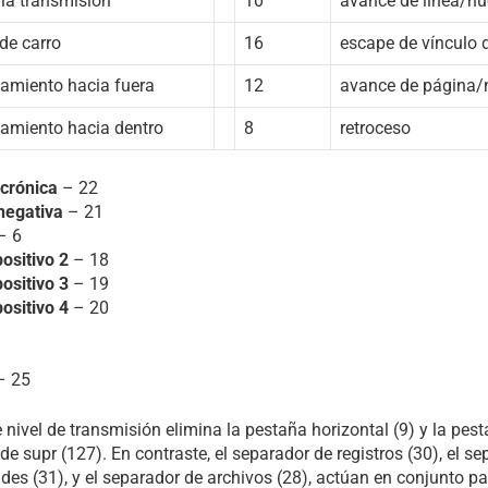
 la transmisión
10
avance de línea/nu
 de carro
16
escape de vínculo 
amiento hacia fuera
12
avance de página/
amiento hacia dentro
8
retroceso
ncrónica
– 22
negativa
– 21
– 6
positivo 2
– 18
positivo 3
– 19
positivo 4
– 20
– 25
 nivel de transmisión elimina la pestaña horizontal (9) y la pesta
 de supr (127). En contraste, el separador de registros (30), el s
des (31), y el separador de archivos (28), actúan en conjunto par