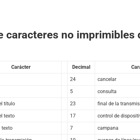
e caracteres no imprimibles 
Carácter
Decimal
Car
24
cancelar
5
consulta
l título
23
final de la transmi
el texto
17
control de disposit
l texto
7
campana