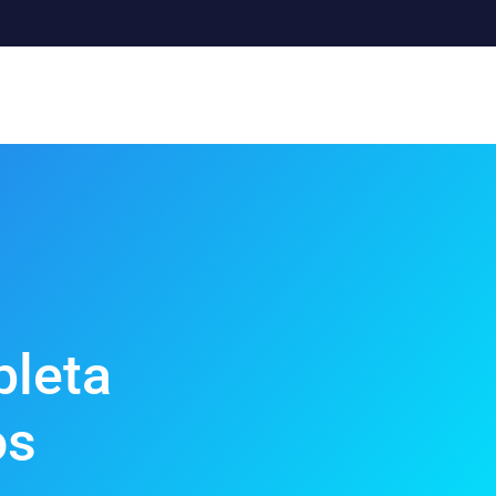
o
pleta
os