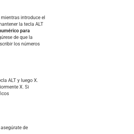
 mientras introduce el
mantener la tecla ALT
 numérico para
gúrese de que la
scribir los números
ecla ALT y luego X.
iormente X. Si
ficos
 asegúrate de