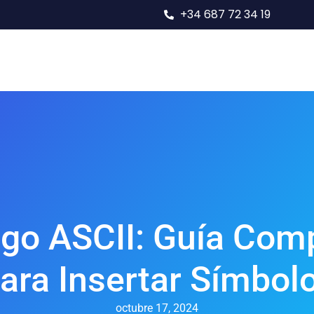
+34 687 72 34 19
 SEO
Casos De Éxito SEO
Nosotros
Contact
go ASCII: Guía Com
ara Insertar Símbol
octubre 17, 2024