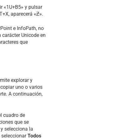
bir «1U+B5» y pulsar
LT+X, aparecerá «Ƶ».
oint e InfoPath, no
n carácter Unicode en
aracteres que
mite explorar y
 copiar uno o varios
rte. A continuación,
l cuadro de
ciones que se
 y selecciona la
, seleccionar
Todos