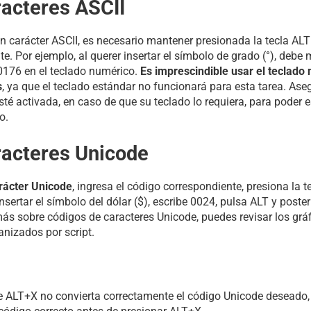
racteres ASCII
n carácter ASCII, es necesario mantener presionada la tecla ALT
e. Por ejemplo, al querer insertar el símbolo de grado (°), debe 
 0176 en el teclado numérico.
Es imprescindible usar el teclado
s
, ya que el teclado estándar no funcionará para esta tarea. Ase
 activada, en caso de que su teclado lo requiera, para poder e
o.
racteres Unicode
arácter Unicode
, ingresa el código correspondiente, presiona la t
sertar el símbolo del dólar ($), escribe 0024, pulsa ALT y poster
ás sobre códigos de caracteres Unicode, puedes revisar los grá
nizados por script.
e ALT+X no convierta correctamente el código Unicode deseado,