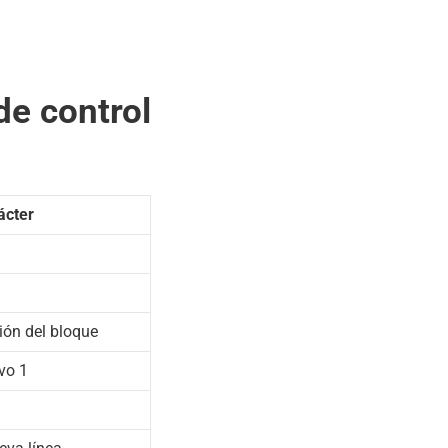
de control
ácter
sión del bloque
ivo 1