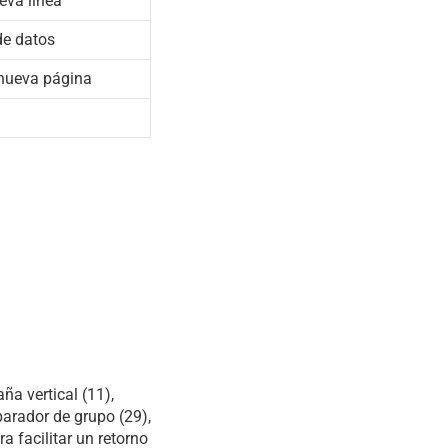
eva línea
de datos
nueva página
ña vertical (11),
eparador de grupo (29),
a facilitar un retorno