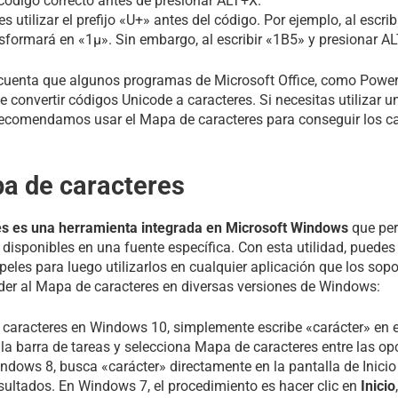
 código correcto antes de presionar ALT+X.
 utilizar el prefijo «U+» antes del código. Por ejemplo, al escri
sformará en «1µ». Sin embargo, al escribir «1B5» y presionar A
cuenta que algunos programas de Microsoft Office, como PowerP
e convertir códigos Unicode a caracteres. Si necesitas utilizar u
recomendamos usar el Mapa de caracteres para conseguir los c
pa de caracteres
s es una herramienta integrada en Microsoft Windows
que per
es disponibles en una fuente específica. Con esta utilidad, puedes
peles para luego utilizarlos en cualquier aplicación que los sopo
der al Mapa de caracteres en diversas versiones de Windows:
 caracteres en Windows 10, simplemente escribe «carácter» en e
la barra de tareas y selecciona Mapa de caracteres entre las op
ndows 8, busca «carácter» directamente en la pantalla de Inicio
sultados. En Windows 7, el procedimiento es hacer clic en
Inicio