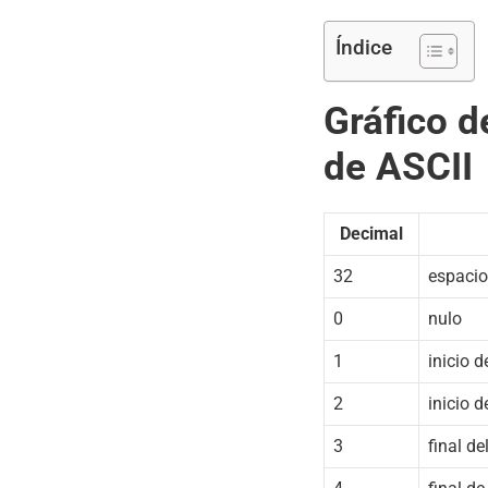
Índice
Gráfico d
de ASCII
Decimal
32
espacio
0
nulo
1
inicio de
2
inicio d
3
final de