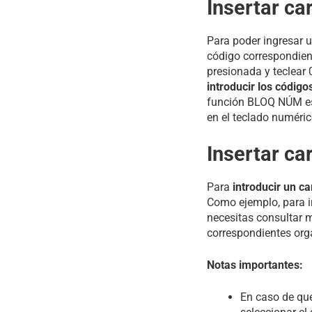
Insertar ca
Para poder ingresar u
código correspondient
presionada y teclear
introducir los código
función BLOQ NÚM esté
en el teclado numéric
Insertar ca
Para
introducir un c
Como ejemplo, para in
necesitas consultar m
correspondientes orga
Notas importantes:
En caso de qu